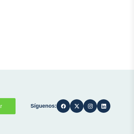
Síguenos:
r