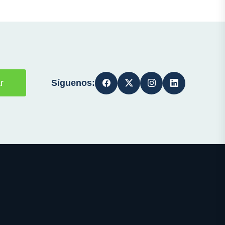
Síguenos:
r